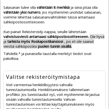
Salasanan tulee olla
vähintään 8 merkkiä
ja siinä pitää olla
vähintään yksi numero.
Jos myöhemmin unohdat salasanan,
voimme lähettää salasananvaihtolinkin tässä antamaasi
sähköpostiosoitteeseen.
Kun painat Rekisteröidy-nappia, sinulle lähetetään
vahvistusviesti antamaasi sähköpostiosoitteeseen.
Ole hyvä
ja
tarkista myös Roskapostikansiosi
, jos et ole saanut
viestiä sähköpostiisi
puolen tunnin sisällä.
Tähdellä * ja punaisella taustalla merkityt tiedot ovat
pakollisia.
Valitse rekisteröitymistapa
Voit varmentaa henkilöllisyytesi vahvalla
tunnistautumisella. Henkilötunnuksesi tallennetaan
profiiliisi. Jos tunnistaudut nyt, voit myöhemmin kirjautua
sisään vahvalla tunnistautumisella. Vahvan
tunnistautumisen voi liittää käyttäjätunnukseen myös
myöhemmin henkilötiedot-sivulta.